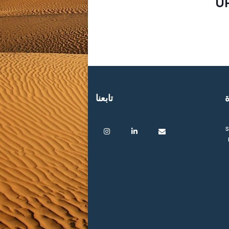
U
ة
تابعنا
s