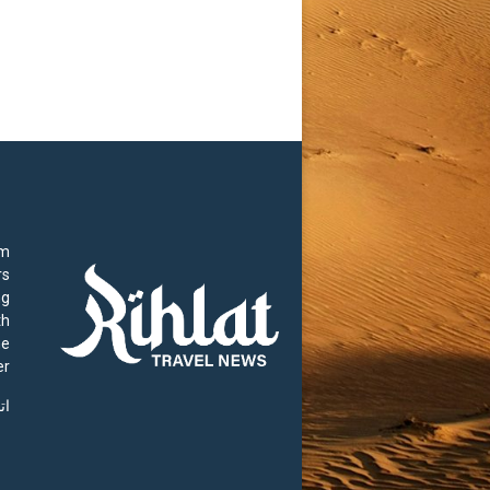
rm
rs
ng
th
he
r.
ات