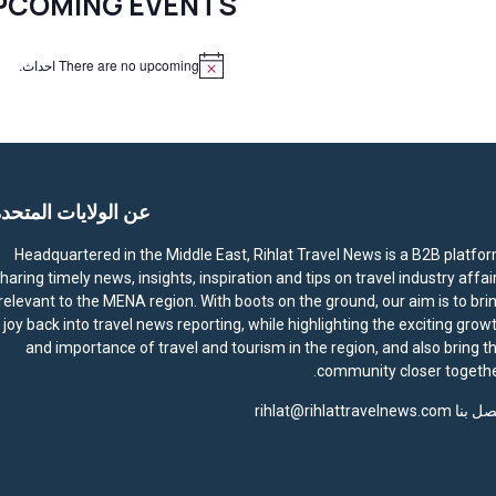
PCOMING EVENTS
There are no upcoming احداث.
N
o
t
i
c
e
عن الولايات المتحد
Headquartered in the Middle East, Rihlat Travel News is a B2B platfo
haring timely news, insights, inspiration and tips on travel industry affai
relevant to the MENA region. With boots on the ground, our aim is to bri
joy back into travel news reporting, while highlighting the exciting grow
and importance of travel and tourism in the region, and also bring t
community closer togethe
صل بنا
rihlat@rihlattravelnews.com