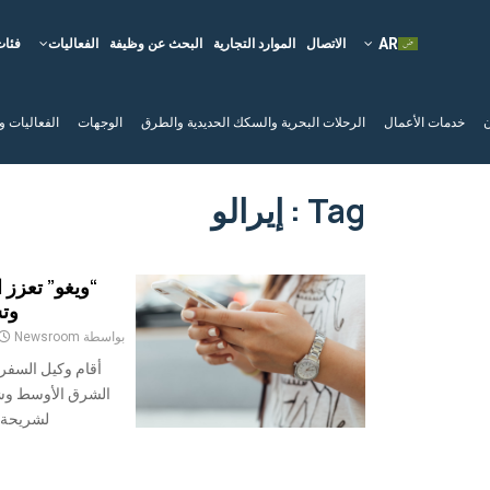
الاتصال
الموارد التجارية
البحث عن وظيفة
الفعاليات
فئات
ن
خدمات الأعمال
الرحلات البحرية والسكك الحديدية والطرق
الوجهات
الفعاليات و
Tag : إيرالو
“ويغو” تعزز 
وتش
بواسطة
Newsroom
أقام وكيل السفر 
لشريحة eSIM ، Airalo ، شراكة استراتيجية.