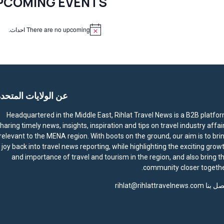
PCOMING EVENTS
There are no upcoming احداث.
N
o
t
i
c
e
عن الولايات المتحد
Headquartered in the Middle East, Rihlat Travel News is a B2B platfo
haring timely news, insights, inspiration and tips on travel industry affai
relevant to the MENA region. With boots on the ground, our aim is to bri
joy back into travel news reporting, while highlighting the exciting grow
and importance of travel and tourism in the region, and also bring t
community closer togethe
صل بنا
rihlat@rihlattravelnews.com