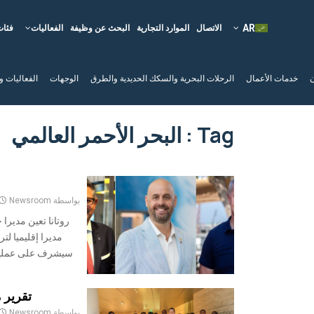
الاتصال
الموارد التجارية
البحث عن وظيفة
الفعاليات
فئات
ن
خدمات الأعمال
الرحلات البحرية والسكك الحديدية والطرق
الوجهات
الفعاليات و
Tag : البحر الأحمر العالمي
بواسطة
Newsroom
روتانا تعين مديرا ج
مديرا إقليميا لت
سيشرف على عمليات 
تقرير موج
بواسطة
Newsroom