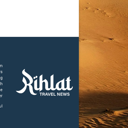
rm
rs
ng
th
he
r.
ات