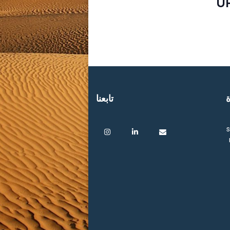
U
ة
تابعنا
s