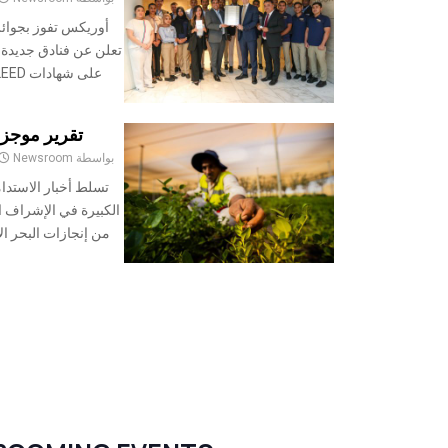
أوريكس تفوز بجوائز 
تعلن عن فنادق جديدة،
على شهادات LEED جديدة، وأعلنت أورافيل ستايز عن...
تقرير موجز عن ا
بواسطة
Newsroom
تسلط أخبار الاستدا
الكبيرة في الإشراف ا
من إنجازات البحر الأ
ترقيم
صفحات
المشاركات