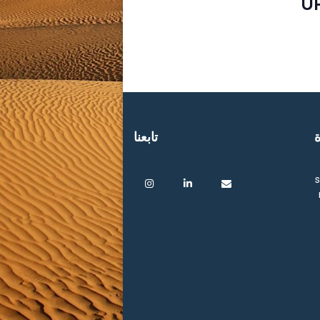
U
ة
تابعنا
s