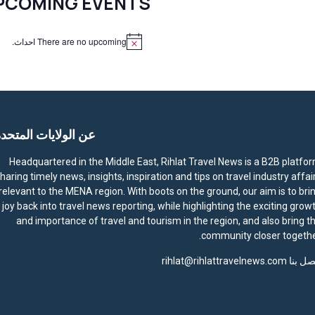
PCOMING EVENTS
There are no upcoming احداث.
N
o
t
i
c
e
عن الولايات المتحد
Headquartered in the Middle East, Rihlat Travel News is a B2B platfo
haring timely news, insights, inspiration and tips on travel industry affai
relevant to the MENA region. With boots on the ground, our aim is to bri
joy back into travel news reporting, while highlighting the exciting grow
and importance of travel and tourism in the region, and also bring t
community closer togethe
صل بنا
rihlat@rihlattravelnews.com