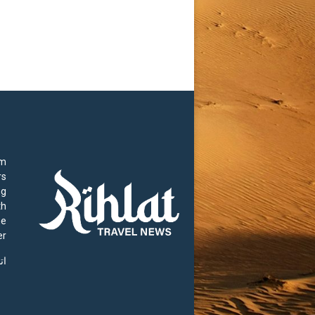
rm
rs
ng
th
he
r.
ات