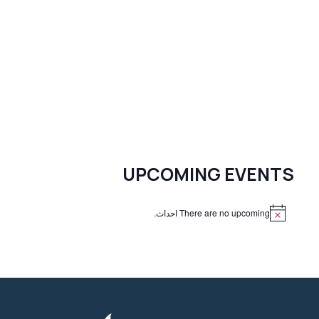
UPCOMING EVENTS
There are no upcoming احداث.
N
o
t
i
c
e