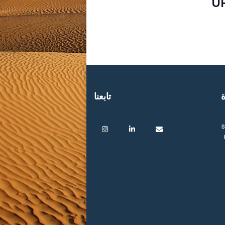
U
ة
تابعنا
s