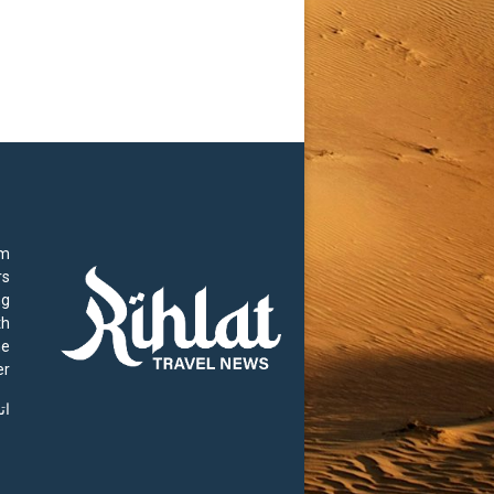
rm
rs
ng
th
he
r.
ات