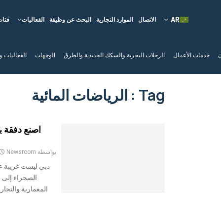
الاتصال
الموارد التجارية
البحث عن وظيفة
الفعاليات
فئات
ن
خدمات الأعمال
الرحلات البحرية والسكك الحديدية والطرق
الوجهات
الفعاليات و
Tag : الرياضات المائية
اصنع دفقة ب
بواسطة
Newsroom
دبي ليست غريبة ع
الصحراء إلى م
المعمارية والتجار