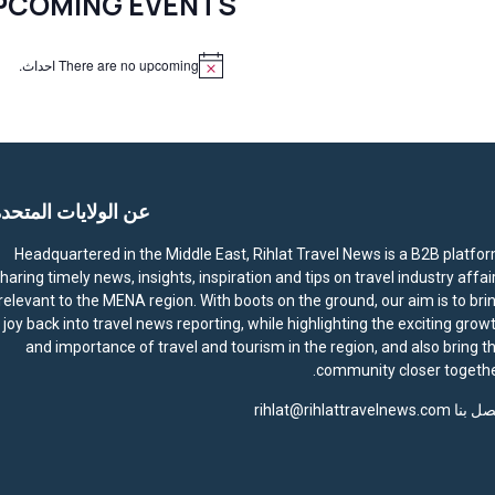
PCOMING EVENTS
There are no upcoming احداث.
N
o
t
i
c
e
عن الولايات المتحد
Headquartered in the Middle East, Rihlat Travel News is a B2B platfo
haring timely news, insights, inspiration and tips on travel industry affai
relevant to the MENA region. With boots on the ground, our aim is to bri
joy back into travel news reporting, while highlighting the exciting grow
and importance of travel and tourism in the region, and also bring t
community closer togethe
صل بنا
rihlat@rihlattravelnews.com