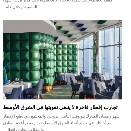
ذهبية للانضمام إلى شبكة Virtuoso الحصرية على مدار ال 12 شهرا
الماضية! وخلال عام...
تجارب إفطار فاخرة لا ينبغي تفويتها في الشرق الأوسط
شهر رمضان المبارك هو وقت التأمل الروحي والمجتمع ، وبالطبع الإفطار
مع أحبائك. في جميع أنحاء الشرق الأوسط، تقدم بعض أفخم الفنادق
والمطاعم تجارب إفطار...