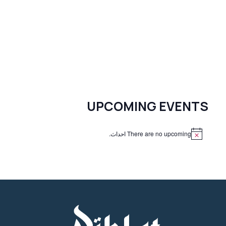
UPCOMING EVENTS
There are no upcoming احداث.
N
o
t
i
c
e