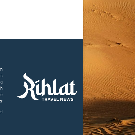
rm
rs
ng
th
he
r.
ات