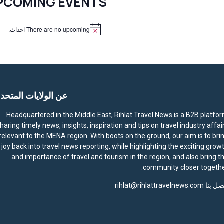
PCOMING EVENTS
There are no upcoming احداث.
N
o
t
i
c
e
عن الولايات المتحد
Headquartered in the Middle East, Rihlat Travel News is a B2B platfo
haring timely news, insights, inspiration and tips on travel industry affai
relevant to the MENA region. With boots on the ground, our aim is to bri
joy back into travel news reporting, while highlighting the exciting grow
and importance of travel and tourism in the region, and also bring t
community closer togethe
صل بنا
rihlat@rihlattravelnews.com