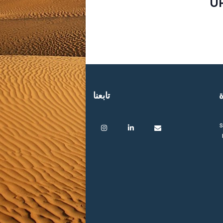
U
ة
تابعنا
s