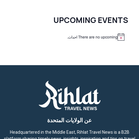
UPCOMING EVENTS
There are no upcoming احداث.
N
o
t
i
c
e
عن الولايات المتحدة
Headquartered in the Middle East, Rihlat Travel News is a B2B
platform sharing timely news, insights, inspiration and tips on travel