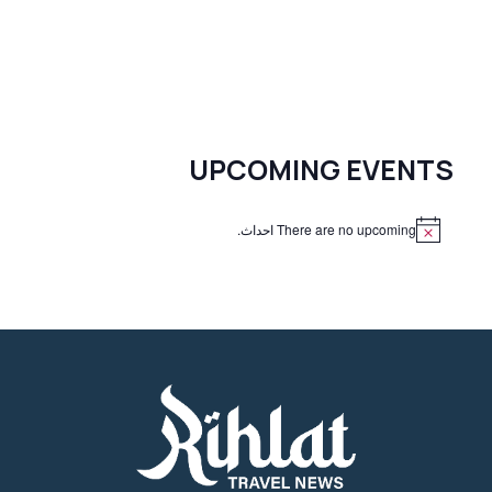
UPCOMING EVENTS
There are no upcoming احداث.
N
o
t
i
c
e