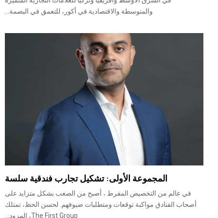
في الشرق الأوسط وأفريقيا وتركيا للعلامات التجارية المتميزة
والمتوسطة والاقتصادية في أكور، للتعمق في البصمة...
المجموعة الأولى: تشكيل تجارب فندقية سلسة
في عالم من التخصيص المفرط ، أصبح من الصعب بشكل متزايد على
أصحاب الفنادق مواكبة توقعات ومتطلبات ضيوفهم. لحسن الحظ، تمتلك
The First Group، المزود...