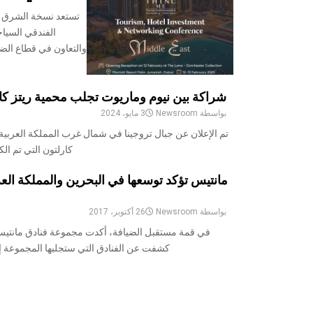
الفندقي السياح
والتعاون في قطاع الضي
شراكة بين نيوم وماريوت تجلب محمية ريتز كار
بواسطة
Newsroom
3 مايو، 2024
تم الإعلان عن جبال تروجينا في شمال غرب المملكة العربي
كارلتون التي تم ال
مانتيس تؤكد توسعها في البحرين والمملكة العرب
بواسطة
Newsroom
26 أكتوبر، 2017
في قمة مستقبل الضيافة، أكدت مجموعة فنادق مانتي
كشفت عن الفنادق التي ستجلبها المجموعة إلى
ترقيم
صفحات