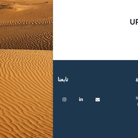
U
ة
تابعنا
s