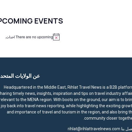
المشاركات
PCOMING EVENTS
There are no upcoming احداث.
N
o
t
i
c
e
عن الولايات المتحد
Headquartered in the Middle East, Rihlat Travel News is a B2B platfo
haring timely news, insights, inspiration and tips on travel industry affai
relevant to the MENA region. With boots on the ground, our aim is to bri
joy back into travel news reporting, while highlighting the exciting grow
and importance of travel and tourism in the region, and also bring t
community closer togethe
صل بنا
rihlat@rihlattravelnews.com