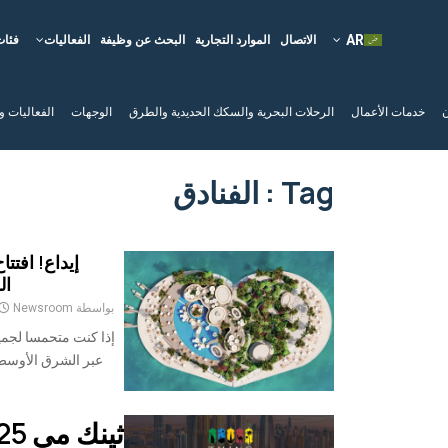
الاتصال
الموارد التجارية
البحث عن وظيفة
الفعاليات
فئات
ن
خدمات الأعمال
الرحلات البحرية والسكك الحديدية والطرق
الوجهات
الفعاليات و
Tag : الفنادق
إيداع! افتت
ال
بواسطة
Newsroom
إذا كنت متحمسا لجميع
ثينك مي 2025