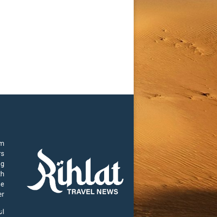
rm
rs
ng
th
he
r.
ات