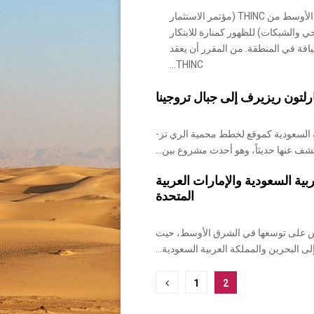
تستعد نسخة الشرق الأوسط من THINC (مؤتمر الاستثمار
ي والشبكات) للظهور كمنارة للابتكار
افة في المنطقة. من المقرر أن يعقد
THINC...
لتون ريزيرف إلى جبال تروجينا
ة السعودية كموقع لخطط محمية الري تز-
كشف عنها حديثاً، وهو أحدث مشروع بين...
ية السعودية والإمارات العربية
المتحدة
س على توسعها في الشرق الأوسط، حيث
 البحرين والمملكة العربية السعودية...
1
2