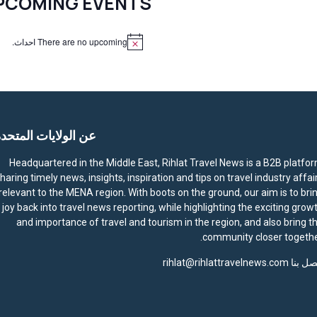
PCOMING EVENTS
There are no upcoming احداث.
N
o
t
i
c
e
عن الولايات المتحد
Headquartered in the Middle East, Rihlat Travel News is a B2B platfo
haring timely news, insights, inspiration and tips on travel industry affai
relevant to the MENA region. With boots on the ground, our aim is to bri
joy back into travel news reporting, while highlighting the exciting grow
and importance of travel and tourism in the region, and also bring t
community closer togethe
صل بنا
rihlat@rihlattravelnews.com