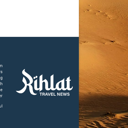
rm
rs
ng
th
he
r.
ات