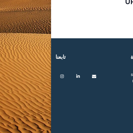
U
ة
تابعنا
s