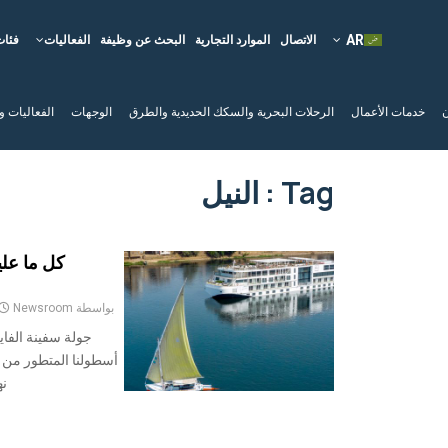
الاتصال
الموارد التجارية
البحث عن وظيفة
الفعاليات
فئات
ن
خدمات الأعمال
الرحلات البحرية والسكك الحديدية والطرق
الوجهات
الفعاليات و
Tag : النيل
بواسطة
Newsroom
أسطولنا المتطور من ا
نه