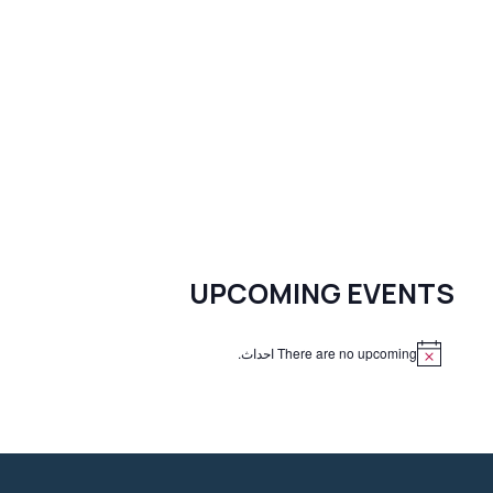
UPCOMING EVENTS
There are no upcoming احداث.
N
o
t
i
c
e