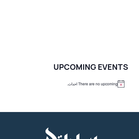
UPCOMING EVENTS
There are no upcoming احداث.
N
o
t
i
c
e