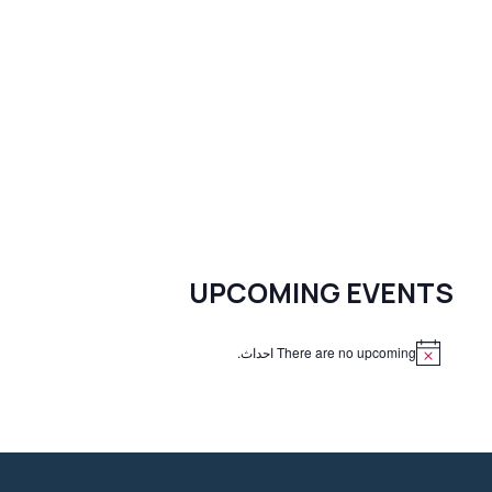
UPCOMING EVENTS
There are no upcoming احداث.
N
o
t
i
c
e