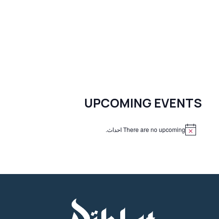
UPCOMING EVENTS
There are no upcoming احداث.
N
o
t
i
c
e