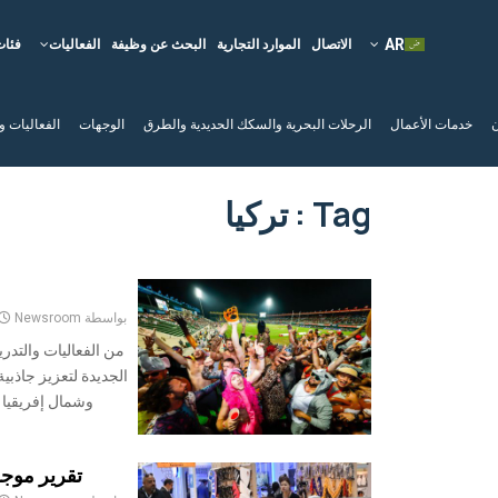
الاتصال
الموارد التجارية
البحث عن وظيفة
الفعاليات
فئات
ن
خدمات الأعمال
الرحلات البحرية والسكك الحديدية والطرق
الوجهات
الفعاليات و
Tag : تركيا
بواسطة
Newsroom
من الفعاليات والتدر
الجديدة لتعزيز جاذب
وشمال إفريقيا 
تقرير موجز عن