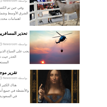
بواسطة
Newsroom
وفي حين تم الكشف
الشرق الأوسط وشمال 
اهتمامات محددة
تحذير المسافري
بواسطة
Newsroom
يجب على السياح الذين
الحذر حيث تس
المستعرة. ان
تقرير موجز ع
بواسطة
Newsroom
هناك الكثير 
والأنشطة في جميع أنح
في السعودية إ