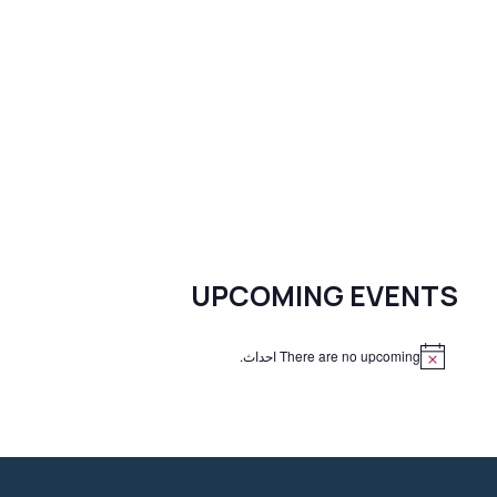
UPCOMING EVENTS
There are no upcoming احداث.
N
o
t
i
c
e