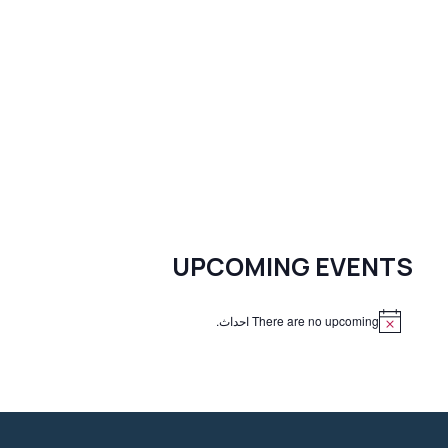
UPCOMING EVENTS
There are no upcoming احداث.
N
o
t
i
c
e