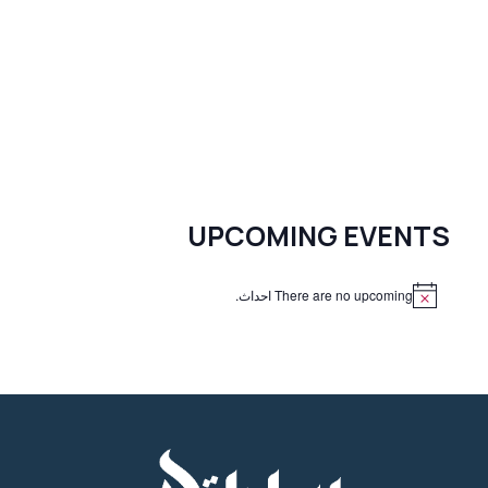
UPCOMING EVENTS
There are no upcoming احداث.
N
o
t
i
c
e