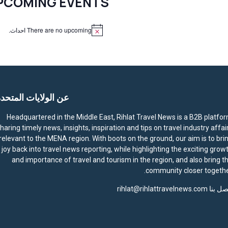
PCOMING EVENTS
There are no upcoming احداث.
N
o
t
i
c
e
عن الولايات المتحد
Headquartered in the Middle East, Rihlat Travel News is a B2B platfo
haring timely news, insights, inspiration and tips on travel industry affai
relevant to the MENA region. With boots on the ground, our aim is to bri
joy back into travel news reporting, while highlighting the exciting grow
and importance of travel and tourism in the region, and also bring t
community closer togethe
صل بنا
rihlat@rihlattravelnews.com