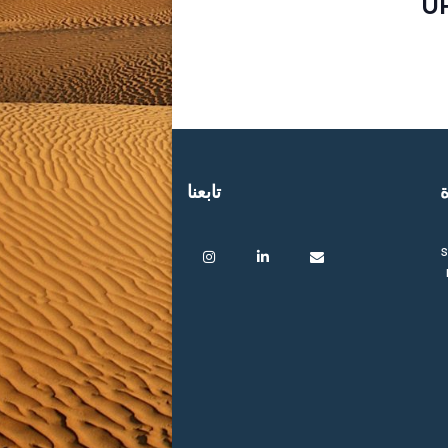
U
ة
تابعنا
s