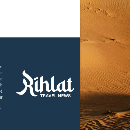
rm
rs
ng
th
he
r.
ات