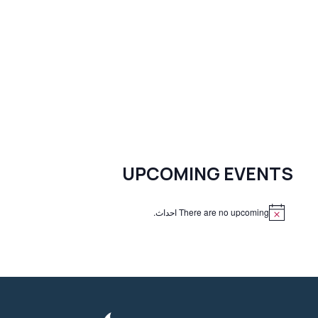
UPCOMING EVENTS
There are no upcoming احداث.
N
o
t
i
c
e