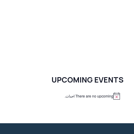
UPCOMING EVENTS
There are no upcoming احداث.
N
o
t
i
c
e