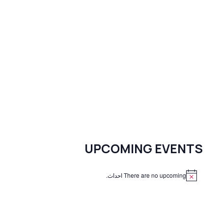
UPCOMING EVENTS
There are no upcoming احداث.
N
o
t
i
c
e