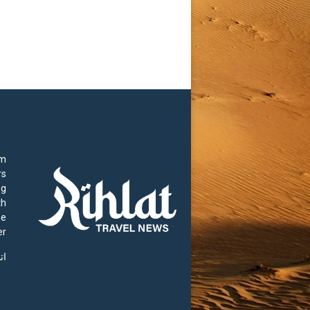
rm
rs
ng
th
he
r.
ات