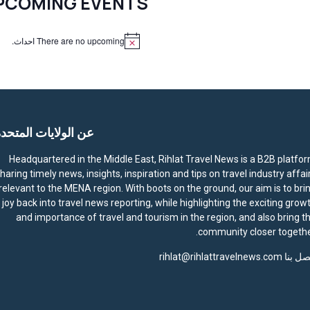
PCOMING EVENTS
There are no upcoming احداث.
N
o
t
i
c
e
عن الولايات المتحد
Headquartered in the Middle East, Rihlat Travel News is a B2B platfo
haring timely news, insights, inspiration and tips on travel industry affai
relevant to the MENA region. With boots on the ground, our aim is to bri
joy back into travel news reporting, while highlighting the exciting grow
and importance of travel and tourism in the region, and also bring t
community closer togethe
صل بنا
rihlat@rihlattravelnews.com