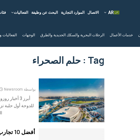
الاتصال
الموارد التجارية
البحث عن وظيفة
الفعاليات
فئات
ن
خدمات الأعمال
الرحلات البحرية والسكك الحديدية والطرق
الوجهات
الفعاليات و
Tag : حلم الصحراء
بواسطة
Newsroom
أبرز 3 أخبار 
للدوحة أول حلبة تز
ال
أفضل 10