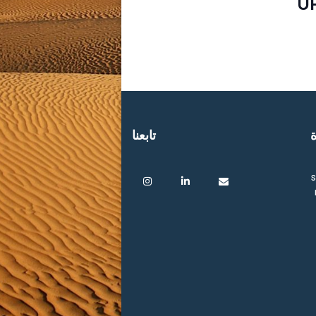
U
ة
تابعنا
s