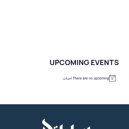
UPCOMING EVENTS
There are no upcoming احداث.
N
o
t
i
c
e