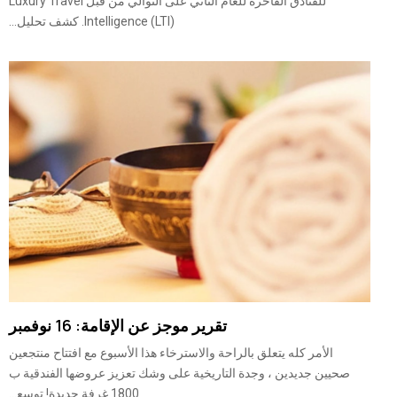
للفنادق الفاخرة للعام الثاني على التوالي من قبل Luxury Travel
Intelligence (LTI). كشف تحليل...
تقرير موجز عن الإقامة: 16 نوفمبر
الأمر كله يتعلق بالراحة والاسترخاء هذا الأسبوع مع افتتاح منتجعين
صحيين جديدين ، وجدة التاريخية على وشك تعزيز عروضها الفندقية ب
1800 غرفة جديدة! توسع...