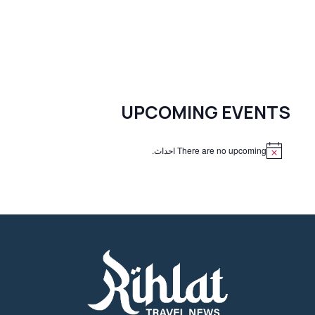
UPCOMING EVENTS
There are no upcoming احداث.
N
o
t
i
c
e