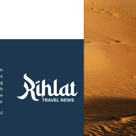
rm
rs
ng
th
he
r.
ات