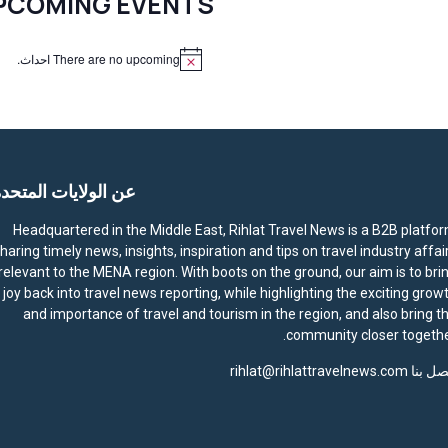
PCOMING EVENTS
There are no upcoming احداث.
N
o
t
i
c
e
عن الولايات المتحد
Headquartered in the Middle East, Rihlat Travel News is a B2B platfo
haring timely news, insights, inspiration and tips on travel industry affai
relevant to the MENA region. With boots on the ground, our aim is to bri
joy back into travel news reporting, while highlighting the exciting grow
and importance of travel and tourism in the region, and also bring t
community closer togethe
صل بنا
rihlat@rihlattravelnews.com