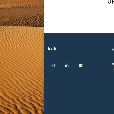
U
ة
تابعنا
s