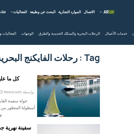
الاتصال
الموارد التجارية
البحث عن وظيفة
الفعاليات
فئات
ن
خدمات الأعمال
الرحلات البحرية والسكك الحديدية والطرق
الوجهات
الفعاليات و
Tag : رحلات الفايكنج البحرية
بواسطة
Newsroom
أسطولنا المتطور من ا
نه
سفينة نهرية جدي