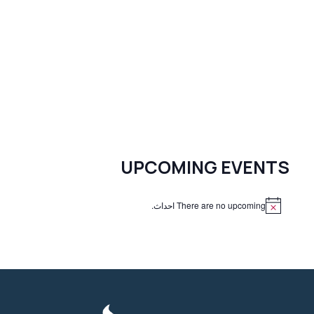
UPCOMING EVENTS
There are no upcoming احداث.
N
o
t
i
c
e