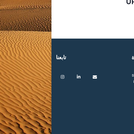
U
ة
تابعنا
s