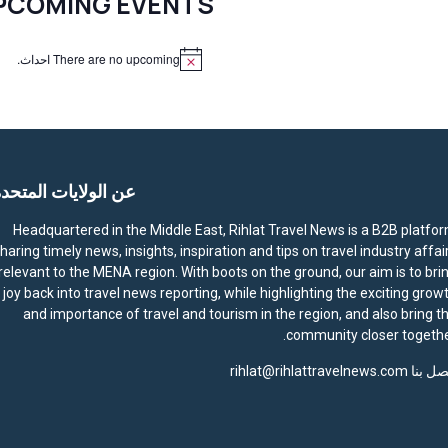
PCOMING EVENTS
There are no upcoming احداث.
N
o
t
i
c
e
عن الولايات المتحد
Headquartered in the Middle East, Rihlat Travel News is a B2B platfo
haring timely news, insights, inspiration and tips on travel industry affai
relevant to the MENA region. With boots on the ground, our aim is to bri
joy back into travel news reporting, while highlighting the exciting grow
and importance of travel and tourism in the region, and also bring t
community closer togethe
صل بنا
rihlat@rihlattravelnews.com