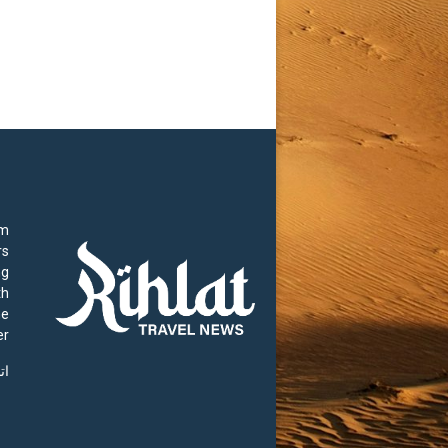
rm
rs
ng
th
he
r.
ات