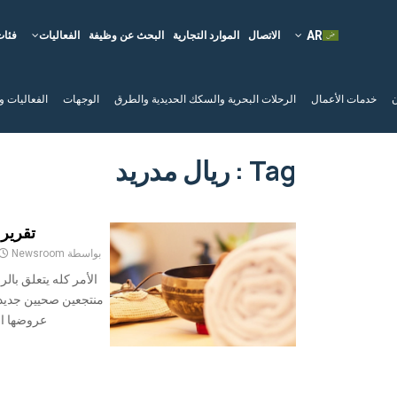
الاتصال
الموارد التجارية
البحث عن وظيفة
الفعاليات
فئات
ن
خدمات الأعمال
الرحلات البحرية والسكك الحديدية والطرق
الوجهات
الفعاليات و
Tag : ريال مدريد
تقرير مو
بواسطة
Newsroom
الأمر كله يتعلق بالر
منتجعين صحيين جديدي
عروضها الفندقية ب 00