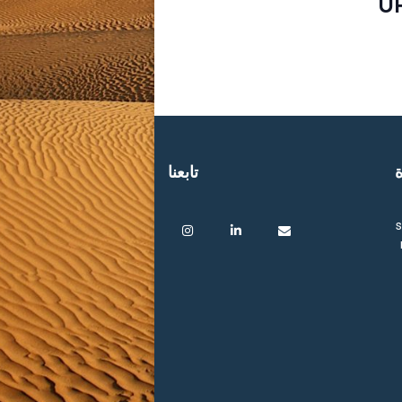
U
ة
تابعنا
s