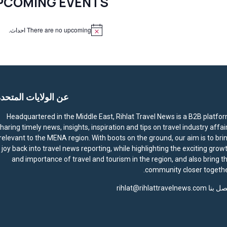
PCOMING EVENTS
There are no upcoming احداث.
N
o
t
i
c
e
عن الولايات المتحد
Headquartered in the Middle East, Rihlat Travel News is a B2B platfo
haring timely news, insights, inspiration and tips on travel industry affai
relevant to the MENA region. With boots on the ground, our aim is to bri
joy back into travel news reporting, while highlighting the exciting grow
and importance of travel and tourism in the region, and also bring t
community closer togethe
صل بنا
rihlat@rihlattravelnews.com