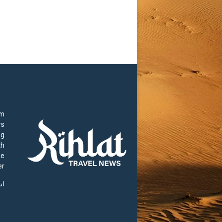
rm
rs
ng
th
he
r.
ات