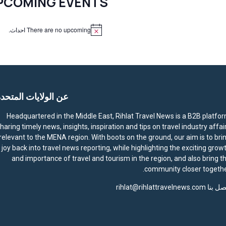
PCOMING EVENTS
There are no upcoming احداث.
N
o
t
i
c
e
عن الولايات المتحد
Headquartered in the Middle East, Rihlat Travel News is a B2B platfo
haring timely news, insights, inspiration and tips on travel industry affai
relevant to the MENA region. With boots on the ground, our aim is to bri
joy back into travel news reporting, while highlighting the exciting grow
and importance of travel and tourism in the region, and also bring t
community closer togethe
صل بنا
rihlat@rihlattravelnews.com