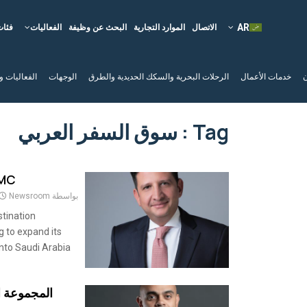
الاتصال
الموارد التجارية
البحث عن وظيفة
الفعاليات
فئات
ن
خدمات الأعمال
الرحلات البحرية والسكك الحديدية والطرق
الوجهات
الفعاليات و
Tag : سوق السفر العربي
te DMC
بواسطة
Newsroom
stination
 to expand its
into Saudi Arabia
المجموعة ا