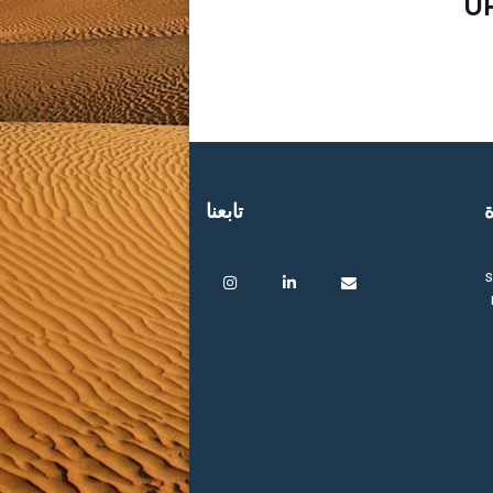
U
ة
تابعنا
s