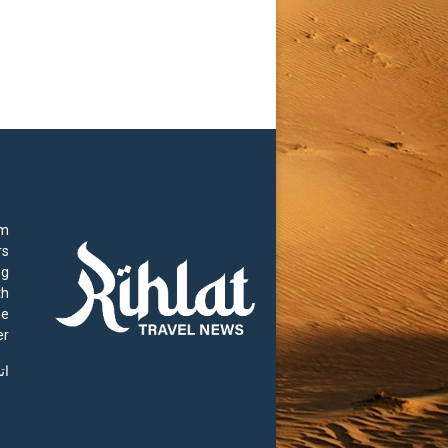
rm
rs
ng
th
he
r.
ات