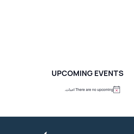
UPCOMING EVENTS
There are no upcoming احداث.
N
o
t
i
c
e