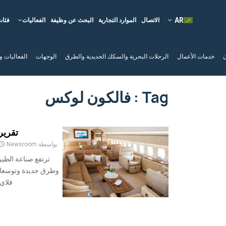
الاتصال
الموارد التجارية
البحث عن وظيفة
الفعاليات
فئات
ن
خدمات الأعمال
الرحلات البحرية والسكك الحديدية والطرق
الوجهات
الفعاليات و
Tag : فالكون لوكس
تقرير 
بواسطة
Newsroom
ترتفع صناعة الطير
وطرق جديدة وتوسعات
فلاي 