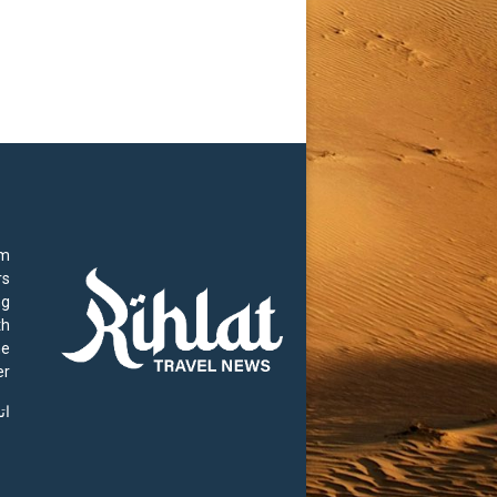
rm
rs
ng
th
he
r.
ات