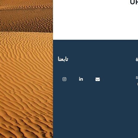
U
ة
تابعنا
s