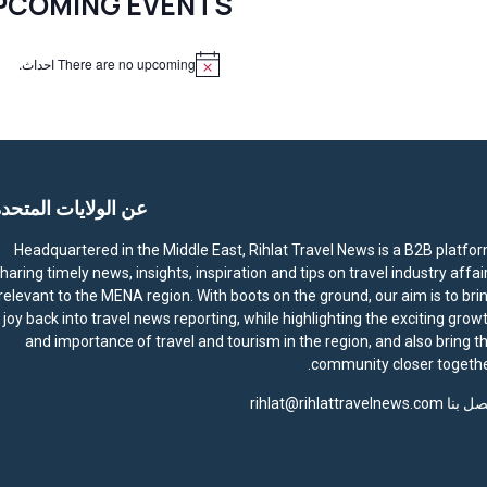
PCOMING EVENTS
There are no upcoming احداث.
N
o
t
i
c
e
عن الولايات المتحد
Headquartered in the Middle East, Rihlat Travel News is a B2B platfo
haring timely news, insights, inspiration and tips on travel industry affai
relevant to the MENA region. With boots on the ground, our aim is to bri
joy back into travel news reporting, while highlighting the exciting grow
and importance of travel and tourism in the region, and also bring t
community closer togethe
صل بنا
rihlat@rihlattravelnews.com