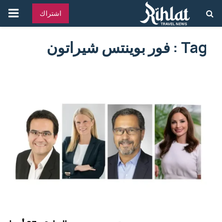
القائ
اشتراك
الرئ
Tag : فور بوينتس شيراتون