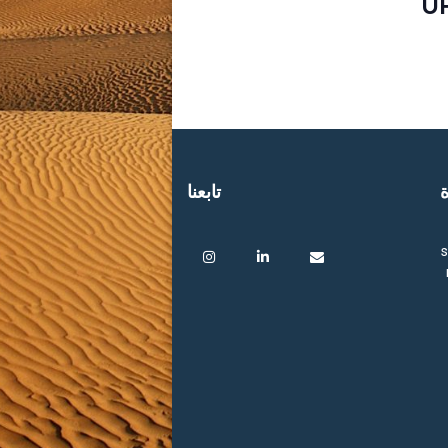
U
ة
تابعنا
s