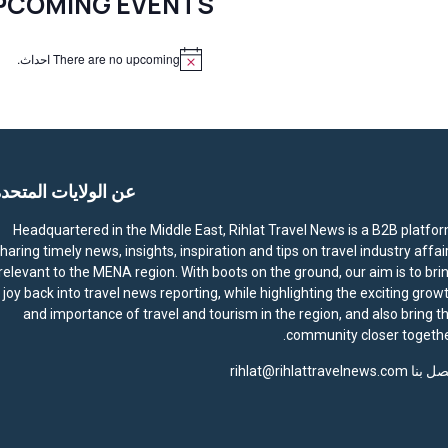
PCOMING EVENTS
There are no upcoming احداث.
N
o
t
i
c
e
عن الولايات المتحد
Headquartered in the Middle East, Rihlat Travel News is a B2B platfo
haring timely news, insights, inspiration and tips on travel industry affai
relevant to the MENA region. With boots on the ground, our aim is to bri
joy back into travel news reporting, while highlighting the exciting grow
and importance of travel and tourism in the region, and also bring t
community closer togethe
صل بنا
rihlat@rihlattravelnews.com