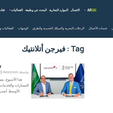
الاتصال
الموارد التجارية
البحث عن وظيفة
الفعاليات
فئات
ن
خدمات الأعمال
الرحلات البحرية والسكك الحديدية والطرق
الوجهات
الفعاليات و
Tag : فيرجن أتلانتيك
ت
بواسطة
Newsroom
هذا الأسبوع، ي
المسارات والخدمات 
الأوسط. أصدرت