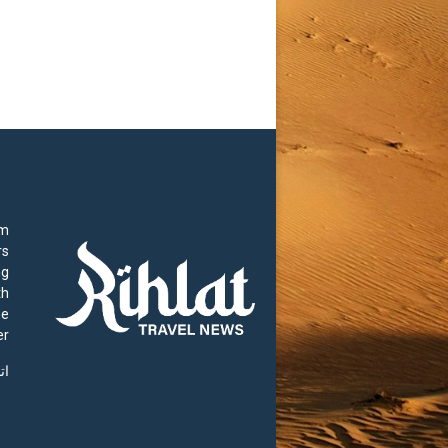
rm
rs
ng
th
he
r.
ات