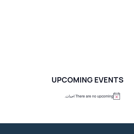
UPCOMING EVENTS
There are no upcoming احداث.
N
o
t
i
c
e