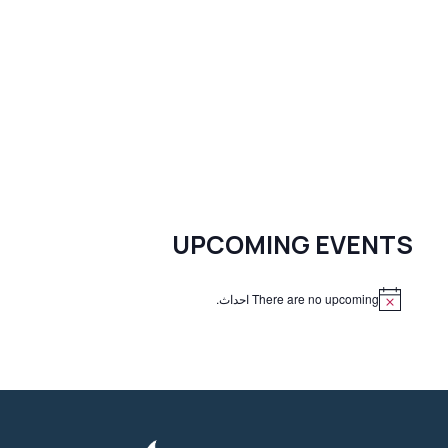
UPCOMING EVENTS
There are no upcoming احداث.
N
o
t
i
c
e