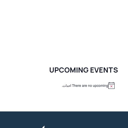
UPCOMING EVENTS
There are no upcoming احداث.
N
o
t
i
c
e