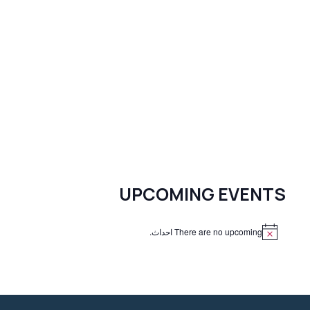
UPCOMING EVENTS
There are no upcoming احداث.
N
o
t
i
c
e