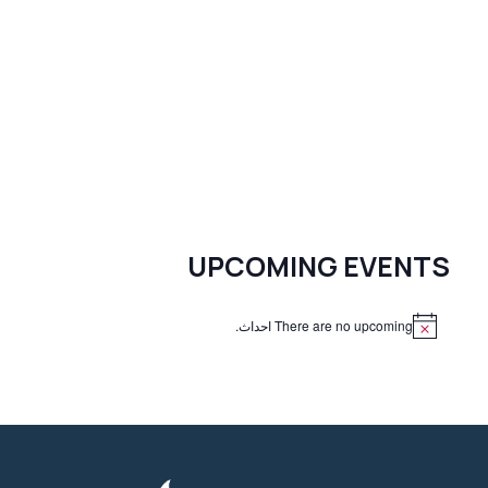
UPCOMING EVENTS
There are no upcoming احداث.
N
o
t
i
c
e