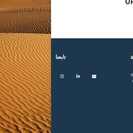
U
ة
تابعنا
s