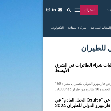
اشتراك
المعالم السياحية
شركاء الصناعة
التكنولوجيا
يات شراء الطائرات في الشرق
الأوسط
وقّع طيران ناس اتفاقية تاريخية مع شركة إيرباص في معرض فارنبورو الدولي للطيران لشراء 160
راز A330neo...
الخطوط الجوية القطرية تكشف النقاب عن “Qsuite الجيل القادم” في
نبورو الدولي للطيران 2024