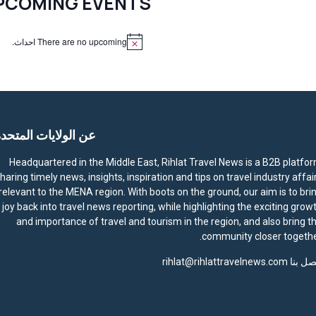
PCOMING EVENTS
There are no upcoming احداث.
N
o
t
i
c
e
عن الولايات المتحد
Headquartered in the Middle East, Rihlat Travel News is a B2B platfo
haring timely news, insights, inspiration and tips on travel industry affai
relevant to the MENA region. With boots on the ground, our aim is to bri
joy back into travel news reporting, while highlighting the exciting grow
and importance of travel and tourism in the region, and also bring t
community closer togethe
صل بنا
rihlat@rihlattravelnews.com