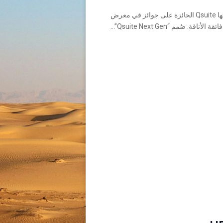
كشفت الخطوط الجوية القطرية عن أحدث نسخة من طائراتها Qsuite الحائزة على جوائز في معرض
. صُمم “Qsuite Next Gen”...