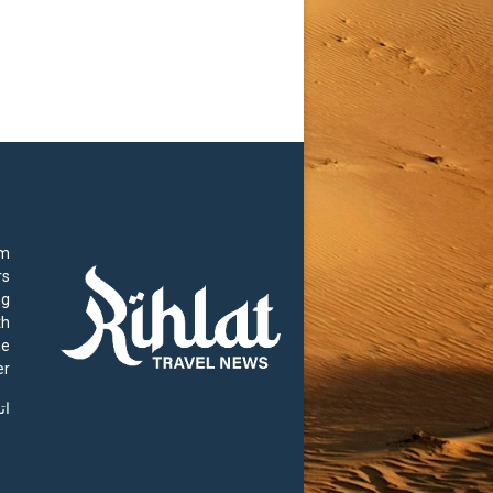
rm
rs
ng
th
he
r.
ات