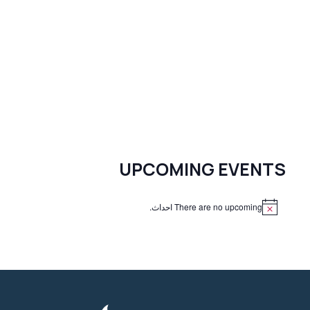
UPCOMING EVENTS
There are no upcoming احداث.
N
o
t
i
c
e