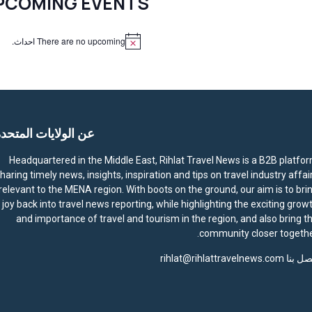
PCOMING EVENTS
There are no upcoming احداث.
N
o
t
i
c
e
عن الولايات المتحد
Headquartered in the Middle East, Rihlat Travel News is a B2B platfo
haring timely news, insights, inspiration and tips on travel industry affai
relevant to the MENA region. With boots on the ground, our aim is to bri
joy back into travel news reporting, while highlighting the exciting grow
and importance of travel and tourism in the region, and also bring t
community closer togethe
صل بنا
rihlat@rihlattravelnews.com