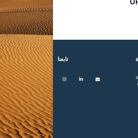
U
ة
تابعنا
s