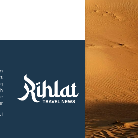
rm
rs
ng
th
he
r.
ات