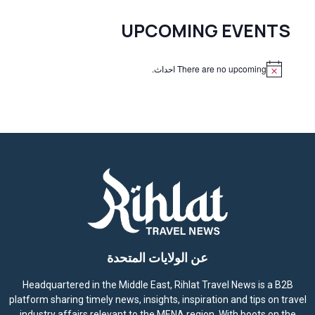
UPCOMING EVENTS
There are no upcoming احداث.
N
o
t
i
c
e
عن الولايات المتحدة
Headquartered in the Middle East, Rihlat Travel News is a B2B
platform sharing timely news, insights, inspiration and tips on travel
industry affairs relevant to the MENA region. With boots on the