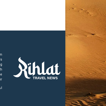
rm
rs
ng
th
he
r.
ات