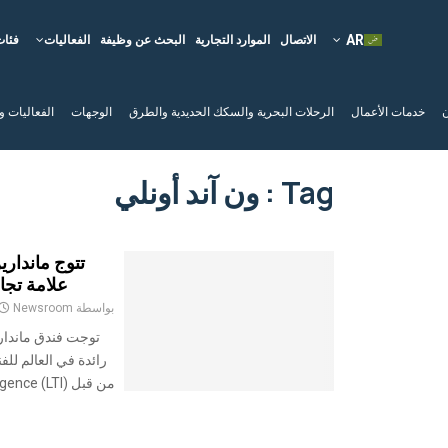
الاتصال
الموارد التجارية
البحث عن وظيفة
الفعاليات
فئات
ن
خدمات الأعمال
الرحلات البحرية والسكك الحديدية والطرق
الوجهات
الفعاليات و
Tag : ون آند أونلي
تتوج ماندار
علامة تجار
بواسطة
Newsroom
توجت فندق مانداري
رائدة في العالم للفن
من قبل Luxury Travel Intelligence (LTI). كشف تحليل...