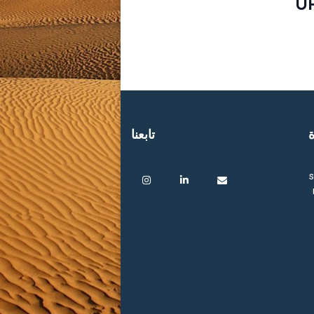
U
ة
تابعنا
s