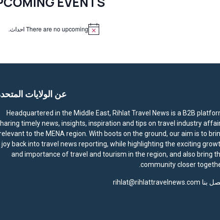
PCOMING EVENTS
There are no upcoming احداث.
N
o
t
i
c
e
عن الولايات المتحد
Headquartered in the Middle East, Rihlat Travel News is a B2B platfo
haring timely news, insights, inspiration and tips on travel industry affai
relevant to the MENA region. With boots on the ground, our aim is to bri
joy back into travel news reporting, while highlighting the exciting grow
and importance of travel and tourism in the region, and also bring t
community closer togethe
صل بنا
rihlat@rihlattravelnews.com