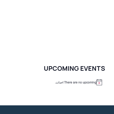
UPCOMING EVENTS
There are no upcoming احداث.
N
o
t
i
c
e