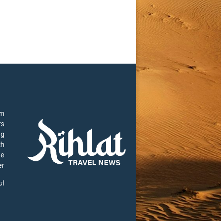
rm
rs
ng
th
he
r.
ات