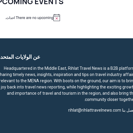
PCOMING EVENTS
There are no upcoming احداث.
N
o
t
i
c
e
عن الولايات المتحد
Headquartered in the Middle East, Rihlat Travel News is a B2B platfo
haring timely news, insights, inspiration and tips on travel industry affai
relevant to the MENA region. With boots on the ground, our aim is to bri
joy back into travel news reporting, while highlighting the exciting grow
and importance of travel and tourism in the region, and also bring t
community closer togethe
صل بنا
rihlat@rihlattravelnews.com