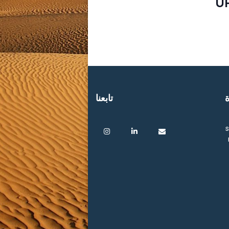
U
ة
تابعنا
s