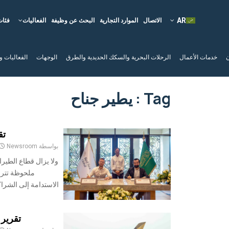
الاتصال
الموارد التجارية
البحث عن وظيفة
الفعاليات
فئات
ن
خدمات الأعمال
الرحلات البحرية والسكك الحديدية والطرق
الوجهات
الفعاليات و
Tag : يطير جناح
تقر
بواسطة
Newsroom
ولا يزال قطاع الطي
ملحوظة تترا
الاستدامة إلى الشرا
تقرير م