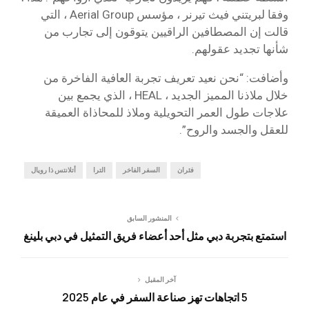
وفقا لبريتني فيث تيرنر ، مؤسس Aerial Group ، التي
قالت إن المصطافين الراقيين يتوقون إلى تجارب من
شأنها تجديد عقولهم.
وأضافت: “نحن نعيد تعريف تجربة العافية الفاخرة من
خلال ملاذنا المميز الجديد ، HEAL ، الذي يجمع بين
علاجات طول العمر التحويلية وملاذ للمحاذاة العميقة
للعقل والجسد والروح”.
فئران
السفر الفاخر
الترا
أتلانتس ذا رويال
المنشور السابق
استمتع بتجربة دبي مثل أحد أعضاء فريق التمثيل في دبي بلينغ
آخر المقبل
5 اتجاهات تهز صناعة السفر في عام 2025