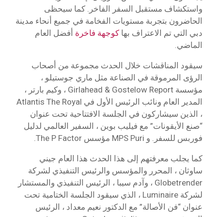
واستكشاف مستقبل السفر الفاخر. كما سيحظى
الحاضرون بتجربة مستويات الفخامة في جميع أنحاء مدينة
دبي التي تم الاعتراف بها
كوجهة فاخرة
أفضل العام
الماضي.
سيقود المناقشات خلال الحدث مجموعة من أصحاب
الرؤى المرموقة في الصناعة مثل ماري جوستيلو ،
مؤسسة Girlahead & Gostelow Report ، وكيم بارتر ،
المدير العام ونائب الرئيس الأول في Atlantis The Royal
، الذين سيشاركون في الجلسة الافتتاحية تحت عنوان
“صنع الأيقونات” مع فيليب بوين ، السفير العالمي لدليل
فوربس للسفر. و MPS Puri مؤسس The P Factor.
كما يجلب معرفتهم إلى هذا الحدث هذا العام جيني
ساوثان ، المحرر والمؤسس والرئيس التنفيذي لشركة
Globetrender ، وآدم سيبا ، الرئيس التنفيذي والمستشار
لشركة Luminaire ، الذي سيقود الجلسة الختامية تحت
عنوان “فن الأصالة” مع الدكتور نعيم معداد ، الرئيس