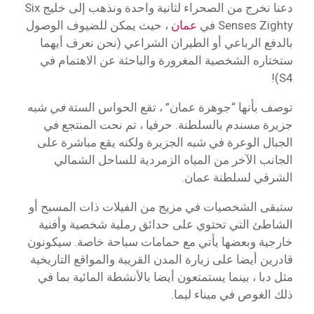
دعنا نخرج من الصحراء لثانية واحدة ونذهب إلى خليج Six
Senses Zighty في
عمان
، حيث يمكن للضيوف الوصول
بالدفع الرباعي أو الطيران الشراعي (نحن نعرف أيهما
ستختاره الشخصية المغرورة والباحثة عن الاهتمام في
S4)!
توصف بأنها “جوهرة عمان” ، تقع الحواس الستة
في
شبه
جزيرة مسندم بالسلطنة. حرفيا ، تم نحت المنتجع في
الجبال الوعرة في شبه الجزيرة ولكنه يقع مباشرة على
الجانب الآخر من المياه الزمردية للساحل الشمالي
الشرقي لسلطنة عمان.
ستبقى الشخصيات في مزيج من الفيلات ذات المسبح أو
الشاطئ التي تحتوي على حدائق رملية شخصية وأفنية
خارجية وبعضها يأتي مع حمامات سباحة خاصة. سيكونون
قادرين أيضا على زيارة المدن القريبة والمواقع التاريخية
مثل دبا ، بينما يستمتعون أيضا بالأنشطة المائية بما في
ذلك الغوص في ميناء ليما.