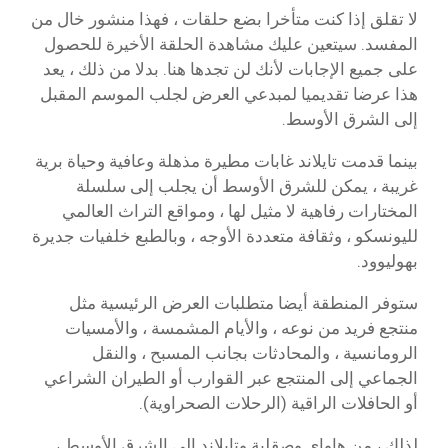
لا تقلق إذا كنت متأخرا بضع حلقات ، فهذا منشور خال من
المفسد. سيتعين عليك مشاهدة الحلقة الأخيرة للحصول
على جميع الإجابات لأنك لن تجدها هنا. بدلا من ذلك ، يعد
هذا عرضا تقديميا لمبدعي العرض لجلب الموسم المقبل
إلى الشرق الأوسط.
بينما قدمت تايلاند غابات مطيرة مذهلة وعافية وحياة برية
غريبة ، يمكن للشرق الأوسط أن يجلب إلى سلسلة
المختارات رفاهية لا مثيل لها ، ومواقع التراث العالمي
لليونسكو ، وثقافة متعددة الأوجه ، وبالطبع خلفيات جديرة
بهوليوود.
ستوفر المنطقة أيضا متطلبات العرض الرئيسية مثل
منتجع فريد من نوعه ، والأيام المشمسة ، والأمسيات
الرومانسية ، والمحادثات بجانب المسبح ، والنقل
الجماعي إلى المنتجع عبر القوارب أو الطيران الشراعي
أو الحافلات الراقية (الرحلات الصحراوية).
لذلك ، من هاواي وصقلية وتايلاند إلى الشرق الأوسط ،