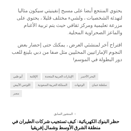
يحتوي المنتجع أيضا على مسبح إنفينيتي سيكون مثاليا
لتهدئة الشخصيات ، ولشيء مختلف قليلا ، يحتوي على
مزرعة تعليمية ومركز ثقافي حيث يتم تربية الأغنام
والماعز الصحراوية المحلية.
اقتراح آخر لمنشئي العرض ، يمكنك حتى إحضار بعض
النجوم الإماراتيين المحليين مثل صفا من دبي بلينغ للعب
دور البطولة في الموسم!
البحر الأحمر
الإمارات العربية المتحدة
الإقامة
أبو ظبي
سلطنة عمان
الوجهات
المملكة العربية السعودية
اللوتس الأبيض
مصر
المنشور السابق
حظر البنوك الكهربائية: كيف تستجيب شركات الطيران في
منطقة الشرق الأوسط وشمال إفريقيا