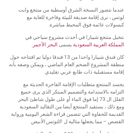
عندما نتصور النسخة الشرق أوسطية من منتجع وايت
لوتس ، نرى إقامة صديقة للبيئة وفاخرة للغاية مع
كبسولات عائمة فوق المحيط مباشرة.
نتخيل منتجع شيبارا في أحدث مشروع سياحي في
المملكة العربية السعودية
يسمى
البحر الأحمر
.
كان فندق شيبارا واحدا من 13 فندقا دوليا تم افتتاحه حول
منطقة المشروع الضخم العام الماضي ، ويمكن وصفه بأنه
إقامة مستقبلية ذات طابع عربي تقليدي.
يجسد المنتجع متطلبات الإقامة الفاخرة الحديثة مع
التزامه بالاستدامة والتصميم المبتكر الذي يرى جميع
الفلل ال 73 إما فوق الماء أو على طول شاطئ البحر.
ومع ذلك ، يستفيد المنتجع أيضا من التقاليد السعودية
القديمة للحفاوة التي تتضمن قراءة الشعر اليومية ورواية
القصص – مما يجعلها مثالية ل
اللوتس الأبيض
.